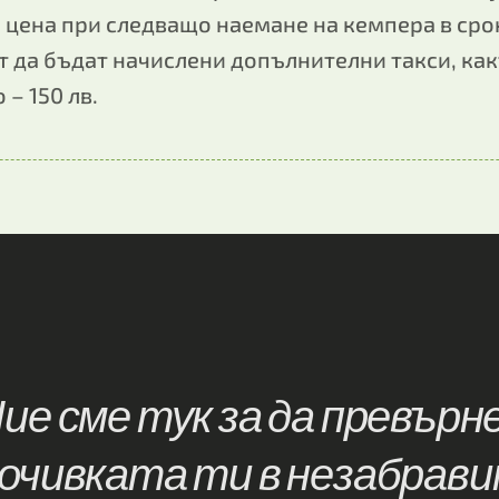
 цена при следващо наемане на кемпера в срок
 да бъдат начислени допълнителни такси, как
– 150 лв.
ие сме тук за да превърн
очивката ти в незабрав