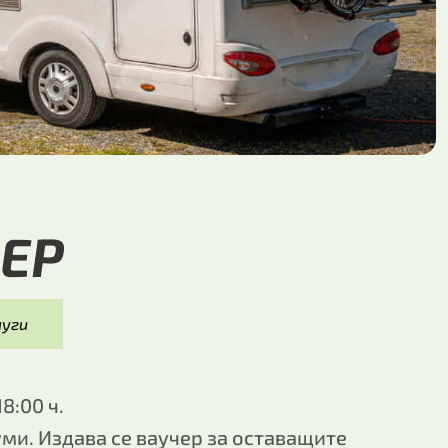
ЕР
луги
8:00 ч.
ми. Издава се ваучер за оставащите