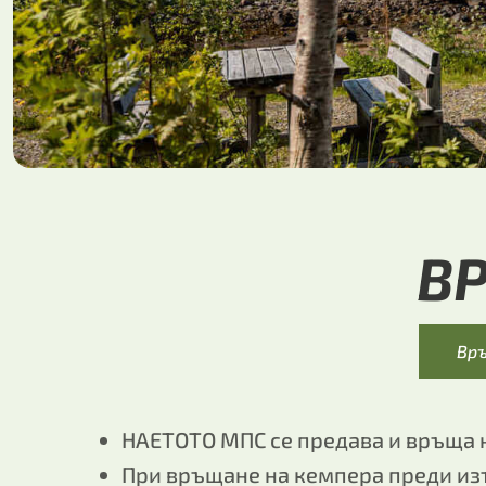
В
Вр
НАЕТОТО МПС се предава и връща на
При връщане на кемпера преди изт