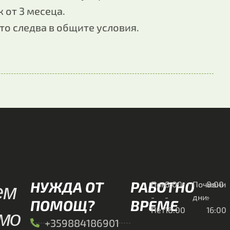
 от 3 месеца.
то следва в общите условия.
ем
НУЖДА ОТ
РАБОТНО
Пон
8:00
Почивни
8:00
-
-
дни:
-
ПОМОЩ?
ВРЕМЕ
имо
Пет
18:00
16:00
+359884186901