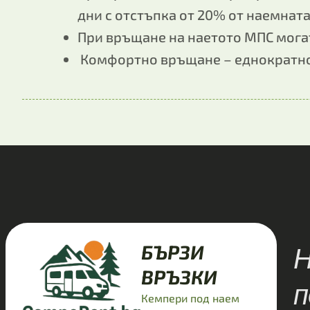
дни с отстъпка от 20% от наемната
При връщане на наетото МПС могат
Комфортно връщане – еднократно 
Н
БЪРЗИ
ВРЪЗКИ
п
Кемпери под наем