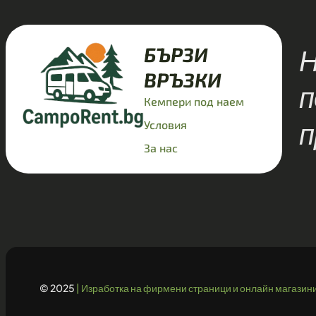
Н
БЪРЗИ
ВРЪЗКИ
п
Кемпери под наем
п
Условия
За нас
© 2025
|
Изработка на фирмени страници и онлайн магазини 