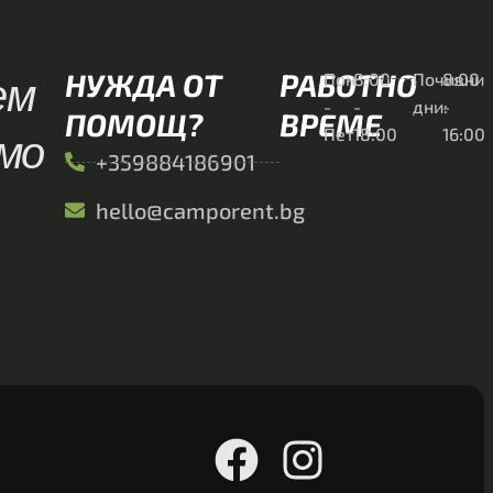
ем
НУЖДА ОТ
РАБОТНО
Пон
8:00
Почивни
8:00
-
-
дни:
-
ПОМОЩ?
ВРЕМЕ
имо
Пет
18:00
16:00
+359884186901
hello@camporent.bg