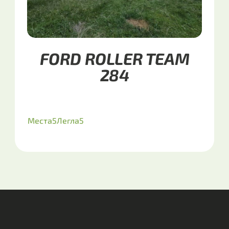
FORD ROLLER TEAM
284
Места
5
Легла
5