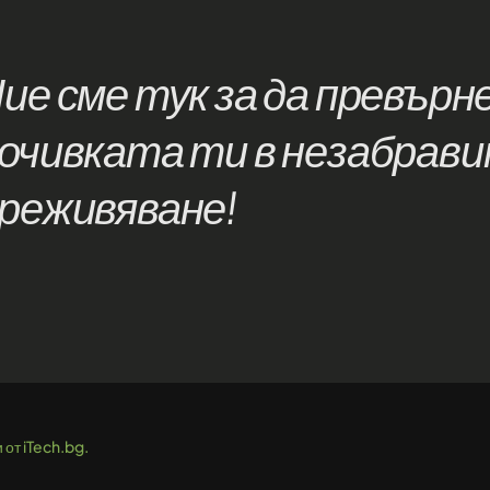
ие сме тук за да превърн
очивката ти в незабрав
реживяване!
от iTech.bg.